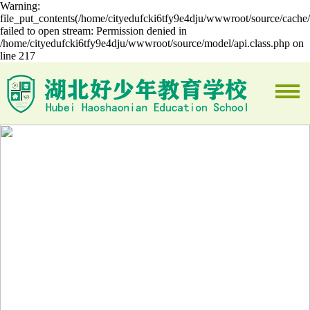
Warning:
file_put_contents(/home/cityedufcki6tfy9e4dju/wwwroot/source/cache/
failed to open stream: Permission denied in
/home/cityedufcki6tfy9e4dju/wwwroot/source/model/api.class.php on
line 217