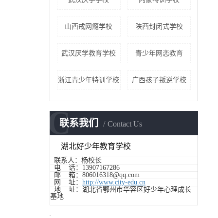
山西戒网瘾学校
陕西封闭式学校
武汉厌学教育学校
青少年网恋教育
浙江青少年特训学校
广西孩子叛逆学校
C
联系我们
Contact Us
湖北好少年教育学校
联系人：杨校长
电 话：13907167286
邮 箱：806016318@qq.com
网 址：
http://www.city-edu.cn
地 址：湖北省鄂州市华容区好少年心理成长
基地