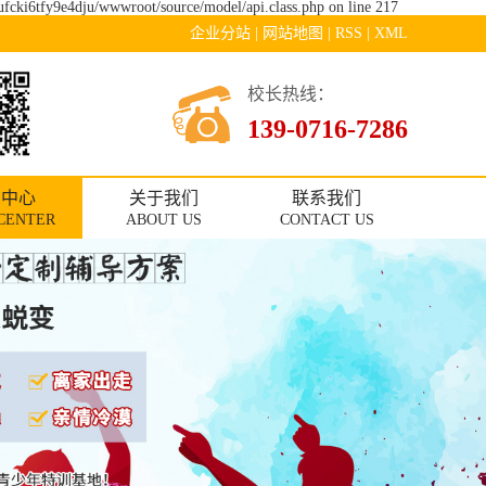
dufcki6tfy9e4dju/wwwroot/source/model/api.class.php on line 217
企业分站
|
网站地图
|
RSS
|
XML
校长热线：
139-0716-7286
闻中心
关于我们
联系我们
CENTER
ABOUT US
CONTACT US
园资讯
公司简介
联系我们
长课堂
年教育
年戒网瘾