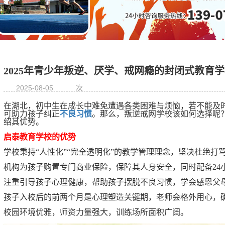
2025年青少年叛逆、厌学、戒网瘾的封闭式教育
2025-08-05
次
在湖北，初中生在成长中难免遭遇各类困难与烦恼，若不能及
可助力孩子纠正
不良习惯
。那么，叛逆戒网学校该如何选择呢
绍其优势。
启泰教育学校的优势
学校秉持“人性化”“完全透明化”的教学管理理念，坚决杜绝打
机构为孩子购置专门商业保险，保障其人身安全，同时配备24
注重引导孩子心理健康，帮助孩子摆脱不良习惯，学会感恩父
孩子入校后的前两个月是心理塑造关键期，老师会格外用心，
校园环境优雅，师资力量强大，训练场所面积广阔。