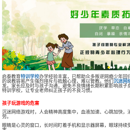
启泰教育
特训学校
办学经验丰富，已帮助众多叛逆网瘾少年回
的说教容易产生强烈排斥与抵触心理，难以管教。他们
沉迷网
发。家长应及时与孩子沟通，避免不良情绪长期积累影响孩子
特训学校，让专业老师纠正孩子的不良习惯。
孩子玩游戏的危害
沉迷网络游戏时，人会精神高度集中，血液加速、心跳加快，
劳。
眼睛是心灵的窗口，长时间盯着手机和显示器屏幕，眼球持续
害。