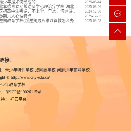
瘾少年是如何形成的
2025-05-14
北孝感青春期叛逆厌学心理治疗学校-湖北好少年教育学校
2025-08-06
初高中生叛逆、不上学、早恋、沉迷游戏叛逆教育心理咨询学校
2024-12-30
春期六大心理特点
2025-12-02
逆期教育学校(叛逆期男孩难以管教怎么办？)
2025-03-03
链接：
词：
青少年特训学校
戒网瘾学校
问题少年辅导学校
ght © http://www.city-edu.cn/
好少年教育学校
号：
鄂ICP备19026115号
支持：
祥云平台