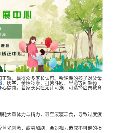
归正轨，赢得众多家长认可。叛逆期的孩子对父母
络
、厌学、亲情冷漠、打架斗殴、早恋等问题频
身心健康。若家长实在无计可施，可选择启泰教育
消耗大量体力与精力，甚至废寝忘食，导致过度疲
受蓝光刺激，疲劳加剧，会对视力造成不可逆的损