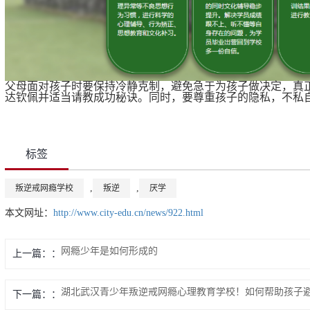
父母面对孩子时要保持冷静克制，避免急于为孩子做决定，真
达钦佩并适当请教成功秘诀。同时，要尊重孩子的隐私，不私
标签
,
,
叛逆戒网瘾学校
叛逆
厌学
本文网址：
http://www.city-edu.cn/news/922.html
网瘾少年是如何形成的
上一篇：
湖北武汉青少年叛逆戒网瘾心理教育学校！如何帮助孩子
下一篇：