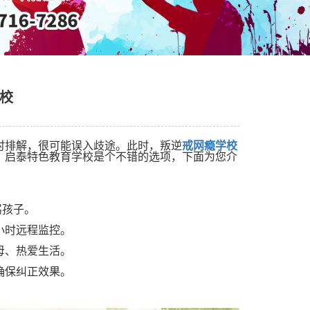
学校
时排解，很可能误入歧途。此时，叛逆
戒网瘾学校
？启泰特色教育学校是个不错的选项，下面为您介
骂孩子。
小时远程监控。
母、热爱生活。
确保纠正效果。