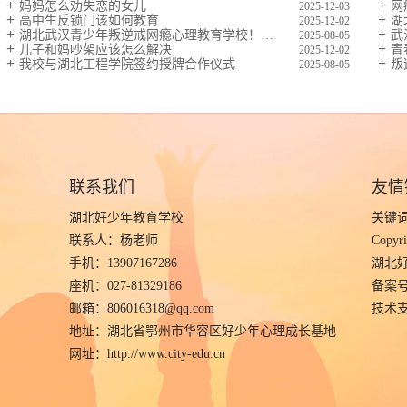
妈妈怎么劝失恋的女儿
网
2025-12-03
高中生反锁门该如何教育
湖
2025-12-02
湖北武汉青少年叛逆戒网瘾心理教育学校！如何帮助孩子避免沉迷手机
武汉
2025-08-05
儿子和妈吵架应该怎么解决
青
2025-12-02
我校与湖北工程学院签约授牌合作仪式
叛
2025-08-05
联系我们
友情
湖北好少年教育学校
关键
联系人：杨老师
Copyri
手机：13907167286
湖北
座机：027-81329186
备案
邮箱：806016318@qq.com
技术
地址：
湖北省鄂州市华容区好少年心理成长基地
网址：http://www.city-edu.cn